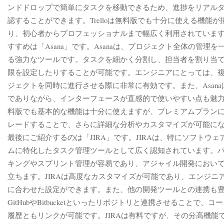
ンドドロップで簡単にタスクを移動できるため、進捗をリアル
認することができます。Trelloは無料版でも十分に使える機能が
り、初心者からプロフェッショナルまで幅広く利用されていま
すすめは「Asana」です。Asanaは、プロジェクト全体の管理を
る強力なツールです。タスクを細かく分割し、担当者を割り当
限を設定したりすることが可能です。エンジニアにとっては、
ジェクトを同時に進行させる際に非常に有効です。また、Asana
でありながら、インターフェースが直感的で使いやすい点も魅
料版でも基本的な機能は十分に使えますが、プレミアムプラン
レードすることで、さらに詳細な分析やカスタマイズが可能に
最後にご紹介するのは「JIRA」です。JIRAは、特にソフトウェ
ムに特化したタスク管理ツールとして広く認知されています。
キングやスプリント管理が容易であり、アジャイル開発におい
立ちます。JIRAは高度なカスタマイズが可能であり、エンジニ
に合わせた設定ができます。また、他の開発ツールとの連携も
GitHubやBitbucketといったリポジトリと連携させることで、コ
履歴ともリンクが可能です。JIRAは有料ですが、その分高機能