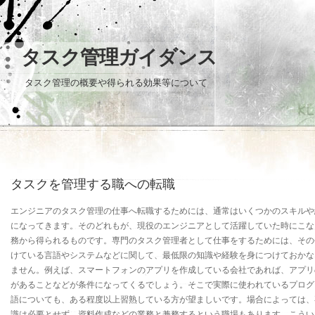
タスク管理ガイダンス
タスク管理の概要や得られる効果等について
タスクを管理する職への転職
エンジニアのタスク管理の仕事へ転職するためには、通常はいくつかのスキルや
になってきます。そのどれもが、現役のエンジニアとして活躍していた時にこな
務から得られるものです。専門のタスク管理者として仕事をするためには、その
けている言語やシステムなどに関して、最低限の知識や経験を身につけておかな
ません。例えば、スマートフォンのアプリを作成している会社であれば、アプリ
があることなどが条件になってくるでしょう。そこで実際に使われているプログ
語についても、ある程度以上習熟している方が望ましいです。場合によっては、
識は必要とせず、資料作成などの業務と兼務するという職場もあります。こうい