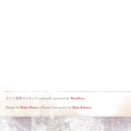
タスク管理ガイダンス is proudly powered by
WordPress
.
Design by
Retno Nindya
| Theme Conversion by
Hafiz Rahman
.