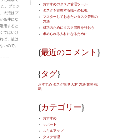
おすすめのタスク管理ツール
また、プロジ
タスクを管理する職への転職
、大抵はプ
マスターしておきたいタスク管理の
が条件にな
方法
活用すると
成功のためにタスク管理を行おう
くてはいけ
求められる人材になるために
れば、後は
ないので、
{
}
最近のコメント
{
}
タグ
おすすめ
タスク管理
人材
方法
業務
転
職
{
}
カテゴリー
おすすめ
サポート
スキルアップ
タスク管理