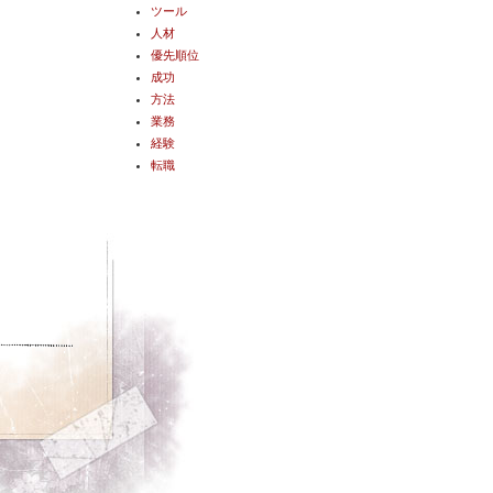
ツール
人材
優先順位
成功
方法
業務
経験
転職