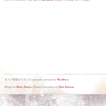
タスク管理ガイダンス is proudly powered by
WordPress
.
Design by
Retno Nindya
| Theme Conversion by
Hafiz Rahman
.