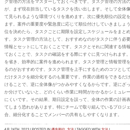
ク管理の方法をマスターしておくべきです。タスク管理の方法
が、まず現在担当しているタスクを洗い出します。そして全体
て見られるような環境づくりを進めます。次に優先順位の設定
ます。案件の重要度や緊急度に応じて順位付けしていきましょ
位を決めたら、タスクごとに期限を設定しスケジュールをまと
す。タスク管理の方法として、おすすめなのがタスクに伴う必
情報とセットにしておくことです。タスクとそれに関連する情
ておくことで、タスクの確認をする際にすぐに見つけられます
を省き、効率的に案件を進められます。タスク管理と情報管理
るのがおすすめです。タスク管理を上手にするためのコツとし
だけタスクを細分化するのも重要です。作業の過程をできるだ
けることで、逆に全体像がつかみやすくなるからです。逆にざ
か分けていないと、どのくらい作業に時間がかかるかシミュレ
にくいです。その結果、期日設定を誤って、全体の作業の計画
てしまう恐れがあります。特にチームで取り組んでいるプロジ
合、細分化することでメンバーの共有もしやすくなります。
4月 24TH, 2023
|
POSTED IN
優先順位
,
方法
|
TAGGED WITH
方法
|